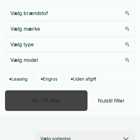
Vælg brændstof
Vælg mærke
Vælg type
Vælg model
Leasing
Engros
Uden afgift
Vis
138
Biler
Nulstil filter
Vælg sortering