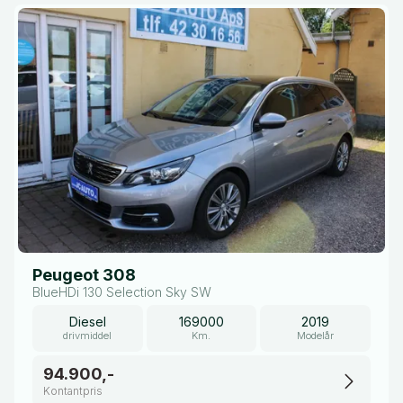
Peugeot 308
BlueHDi 130 Selection Sky SW
Diesel
169000
2019
drivmiddel
Km.
Modelår
94.900,-
Kontantpris