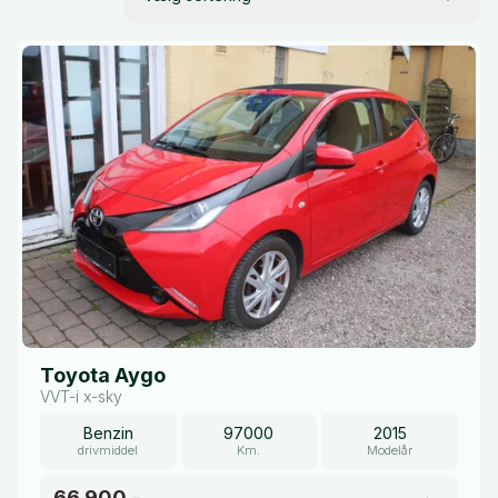
Toyota Aygo
VVT-i x-sky
Benzin
97000
2015
drivmiddel
Km.
Modelår
66.900,-