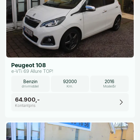
Peugeot 108
e-VTi 69 Allure TOP!
Benzin
92000
2016
drivmiddel
Km.
Modelår
64.900,-
Kontantpris