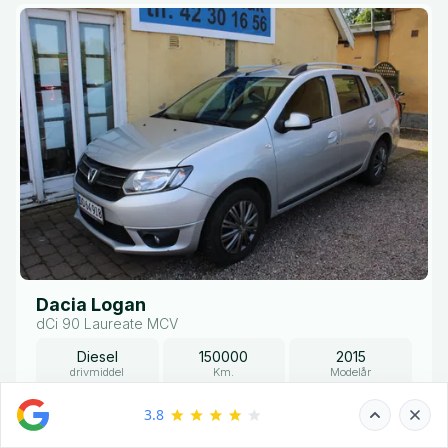
Dacia Logan
dCi 90 Laureate MCV
Diesel
150000
2015
drivmiddel
Km.
Modelår
64.900,-
Kontantpris