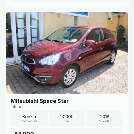
Mitsubishi Space Star
Inlead
Benzin
131000
2018
drivmiddel
Km.
Modelår
64.900,-