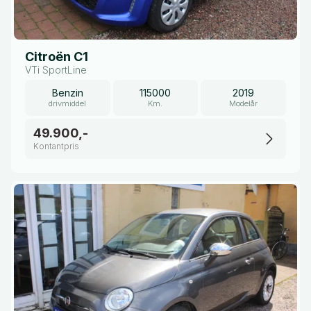
Citroën C1
VTi SportLine
Benzin
115000
2019
drivmiddel
Km.
Modelår
49.900,-
Kontantpris