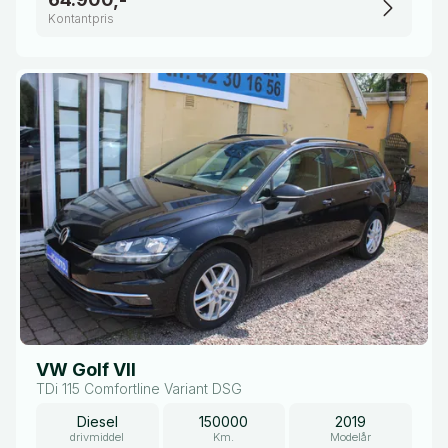
Kontantpris
VW Golf VII
TDi 115 Comfortline Variant DSG
Diesel
150000
2019
drivmiddel
Km.
Modelår