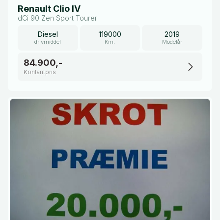
Renault Clio IV
dCi 90 Zen Sport Tourer
Diesel
119000
2019
drivmiddel
Km.
Modelår
84.900,-
Kontantpris