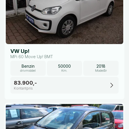
VW Up!
MPi 60 Move Up! BMT
Benzin
50000
2018
drivmiddel
Km.
Modelår
83.900,-
Kontantpris