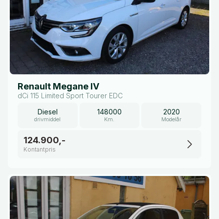
Renault Megane IV
dCi 115 Limited Sport Tourer EDC
Diesel
148000
2020
drivmiddel
Km.
Modelår
124.900,-
Kontantpris