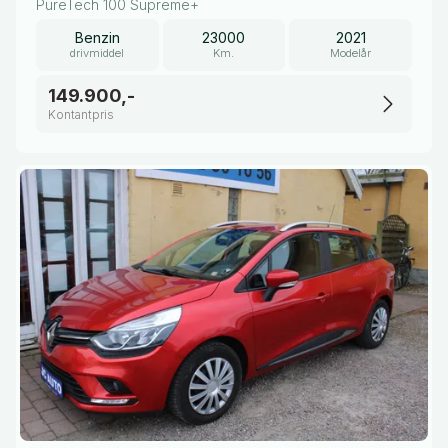
PureTech 100 Supreme+
Benzin
23000
2021
drivmiddel
Km.
Modelår
149.900,-
Kontantpris