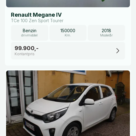
Renault Megane IV
TCe 100 Zen Sport Tourer
Benzin
150000
2018
drivmiddel
Km.
Modelår
99.900,-
Kontantpris