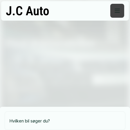
Find
drømmebilen
Find din drømmebil hos os, uanset om du søger fart,
komfort eller økonomi. Vores brede udvalg og
ekspertise sikrer, at du kører herfra med den helt
rigtige bil. Besøg os i dag og lad os gøre din drøm til
virkelighed!