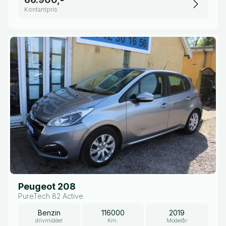
Kontantpris
Peugeot 208
PureTech 82 Active
Benzin
116000
2019
drivmiddel
Km.
Modelår