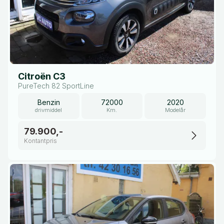
Citroën C3
PureTech 82 SportLine
Benzin
72000
2020
drivmiddel
Km.
Modelår
79.900,-
Kontantpris