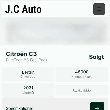
Åben galleri
Citroën C3
Solgt
PureTech 83 Feel Pack
46000
Benzin
Drivmiddel
Kilometer kørt
2021
Rækkevidde
Modelår
Specifikationer