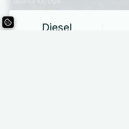
BlueHDi 100 Style
Diesel
Drivmiddel
Specifikationer
Udstyr