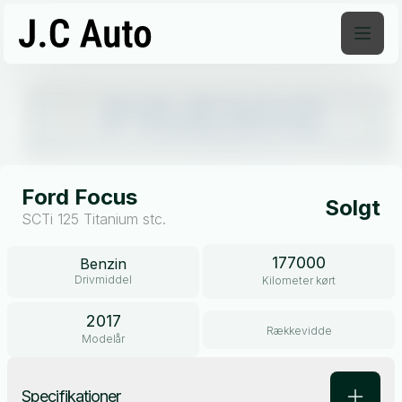
Åben galleri
Ford Focus
Solgt
SCTi 125 Titanium stc.
177000
Benzin
Drivmiddel
Kilometer kørt
2017
Rækkevidde
Modelår
Specifikationer