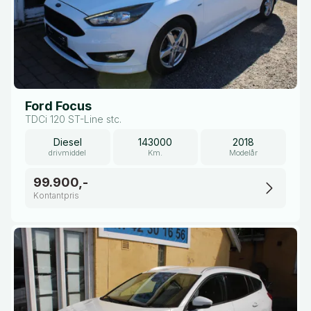
Ford Focus
TDCi 120 ST-Line stc.
Diesel
143000
2018
drivmiddel
Km.
Modelår
99.900,-
Kontantpris