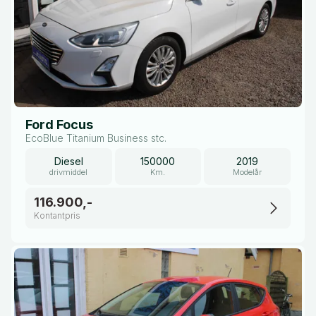
Ford Focus
EcoBlue Titanium Business stc.
Diesel
150000
2019
drivmiddel
Km.
Modelår
116.900,-
Kontantpris