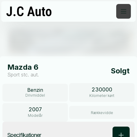
Åben galleri
Mazda 6
Solgt
Sport stc. aut.
230000
Benzin
Drivmiddel
Kilometer kørt
2007
Rækkevidde
Modelår
Specifikationer