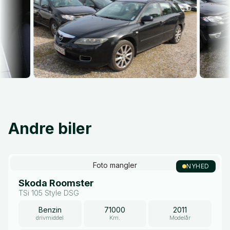
Andre biler
Foto mangler
NYHED
Skoda Roomster
TSi 105 Style DSG
Benzin
71000
2011
drivmiddel
Km.
Modelår