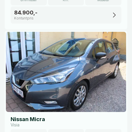
drivmiddel
Km.
Modelår
84.900,-
Kontantpris
Nissan Micra
Visia