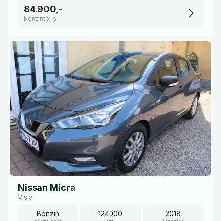
84.900,-
Kontantpris
Nissan Micra
Visia
Benzin
124000
2018