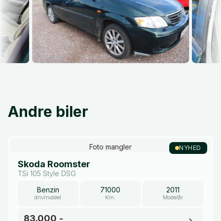
Andre biler
Foto mangler
NYHED
Skoda Roomster
TSi 105 Style DSG
Benzin
71000
2011
drivmiddel
Km.
Modelår
83.000,-