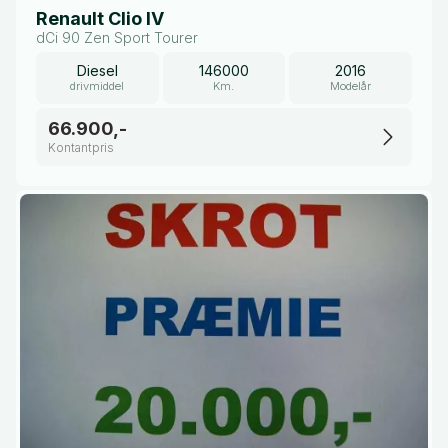
Renault Clio IV
dCi 90 Zen Sport Tourer
Diesel
146000
2016
drivmiddel
Km.
Modelår
66.900,-
Kontantpris