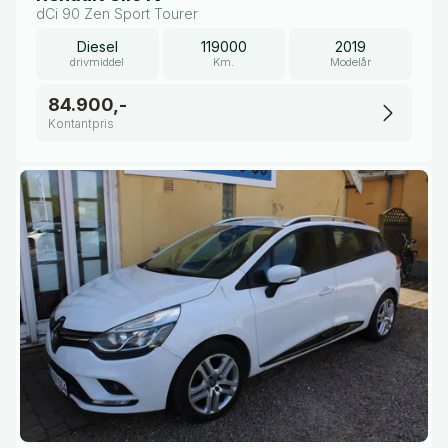
dCi 90 Zen Sport Tourer
Diesel
119000
2019
drivmiddel
Km.
Modelår
84.900,-
Kontantpris