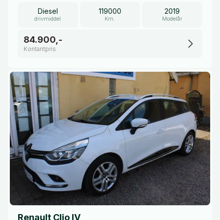
Diesel
119000
2019
drivmiddel
Km.
Modelår
84.900,-
Kontantpris
Renault Clio IV