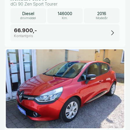
dCi 90 Zen Sport Tourer
Diesel
146000
2016
drivmiddel
Km.
Modelår
66.900,-
Kontantpris