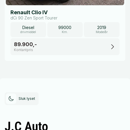
Renault Clio IV
dCi 90 Zen Sport Tourer
Diesel
99000
2019
drivmiddel
Km.
Modelår
89.900,-
Kontantpris
Sluk lyset