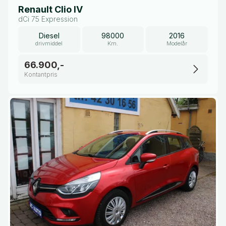
Renault Clio IV
dCi 75 Expression
Diesel
98000
2016
drivmiddel
Km.
Modelår
66.900,-
Kontantpris