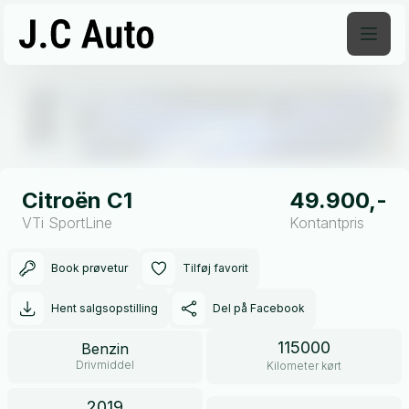
Åben galleri
Citroën C1
49.900,-
VTi SportLine
Kontantpris
Book prøvetur
Tilføj favorit
Hent salgsopstilling
Del på Facebook
115000
Benzin
Drivmiddel
Kilometer kørt
2019