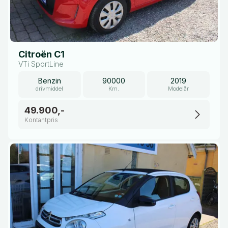
Citroën C1
VTi SportLine
Benzin
90000
2019
drivmiddel
Km.
Modelår
49.900,-
Kontantpris