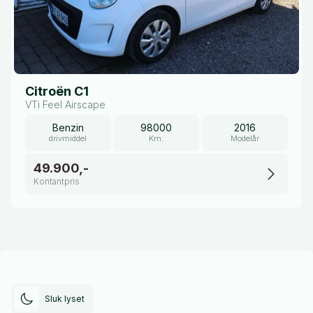
Citroën C1
VTi Feel Airscape
Benzin
98000
2016
drivmiddel
Km.
Modelår
49.900,-
Kontantpris
Sluk lyset