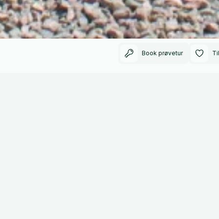
Book prøvetur
Ti
114000
2021
Kilometer kørt
Modelår