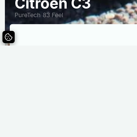
Citroën C3
PureTech 83 Feel
Benzin
Drivmiddel
Specifikationer