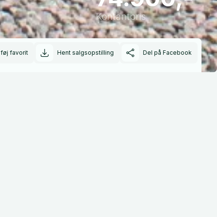
Kontantpris
lføj favorit
Hent salgsopstilling
Del på Facebook
Rækkevidde