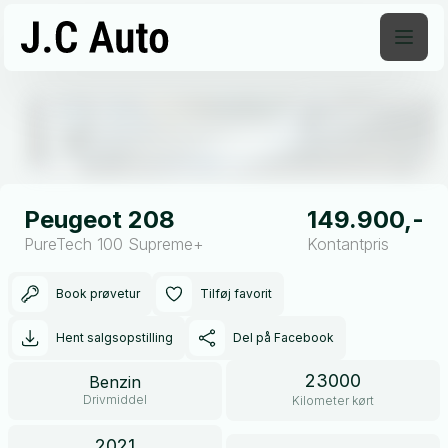
Åben galleri
Peugeot 208
149.900,-
PureTech 100 Supreme+
Kontantpris
Book prøvetur
Tilføj favorit
Hent salgsopstilling
Del på Facebook
23000
Benzin
Drivmiddel
Kilometer kørt
2021