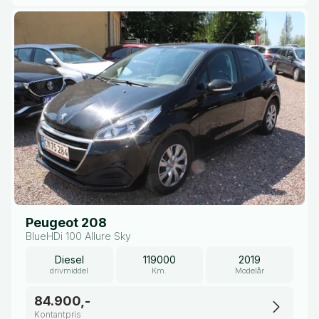
Peugeot 208
BlueHDi 100 Allure Sky
Diesel
119000
2019
drivmiddel
Km.
Modelår
84.900,-
Kontantpris