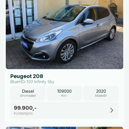
Peugeot 208
BlueHDi 100 Infinity Sky
Diesel
109000
2020
drivmiddel
Km.
Modelår
99.900,-
Kontantpris