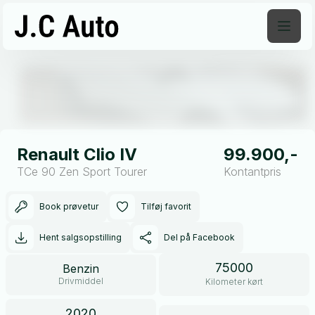
Åben galleri
Renault Clio IV
99.900,-
TCe 90 Zen Sport Tourer
Kontantpris
Book prøvetur
Tilføj favorit
Hent salgsopstilling
Del på Facebook
75000
Benzin
Drivmiddel
Kilometer kørt
2020