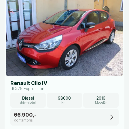
Renault Clio IV
dCi 75 Expression
Diesel
98000
2016
drivmiddel
Km.
Modelår
66.900,-
Kontantpris