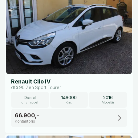
Renault Clio IV
dCi 90 Zen Sport Tourer
Diesel
146000
2016
drivmiddel
Km.
Modelår
66.900,-
Kontantpris