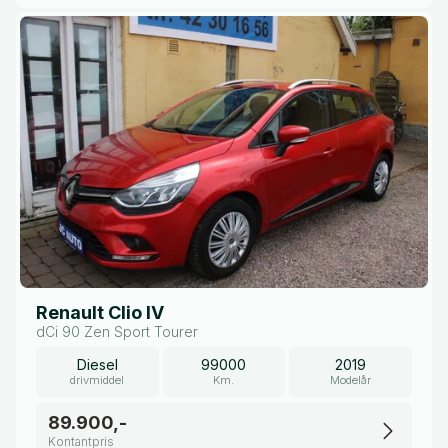
Renault Clio IV
dCi 90 Zen Sport Tourer
Diesel
99000
2019
drivmiddel
Km.
Modelår
89.900,-
Kontantpris