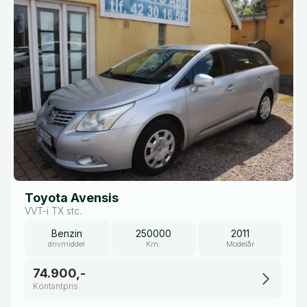
Toyota Avensis
VVT-i TX stc.
Benzin
250000
2011
drivmiddel
Km.
Modelår
74.900,-
Kontantpris