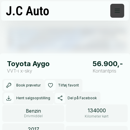
Åben galleri
Toyota Aygo
56.900,-
VVT-i x-sky
Kontantpris
Book prøvetur
Tilføj favorit
Hent salgsopstilling
Del på Facebook
134000
Benzin
Drivmiddel
Kilometer kørt
2017