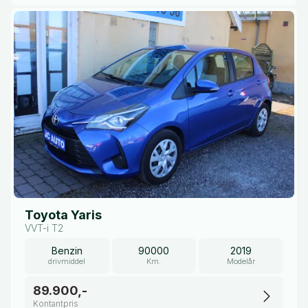
Toyota Yaris
VVT-i T2
Benzin
90000
2019
drivmiddel
Km.
Modelår
89.900,-
Kontantpris