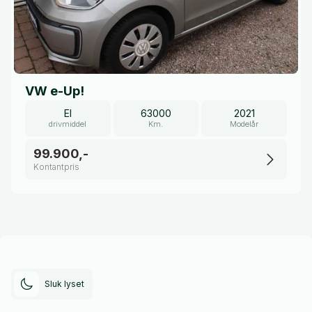
VW e-Up!
El
63000
2021
drivmiddel
Km.
Modelår
99.900,-
Kontantpris
Sluk lyset