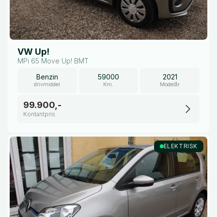
VW Up!
MPi 65 Move Up! BMT
Benzin
59000
2021
drivmiddel
Km.
Modelår
99.900,-
Kontantpris
ELEKTRISK