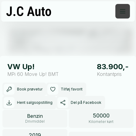
Åben galleri
VW Up!
83.900,-
MPi 60 Move Up! BMT
Kontantpris
Book prøvetur
Tilføj favorit
Hent salgsopstilling
Del på Facebook
50000
Benzin
Drivmiddel
Kilometer kørt
2019